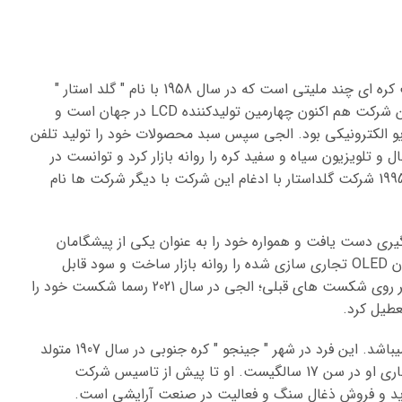
" الجی الکترونیکس " یا به اختصار شرکت " الجی " یک شرکت کره ای چند ملیتی است که در سال 1958 با نام " گلد استار "
تاسیس شد. دفتر مرکزی این شرکت در شهر سئول قراردارد. این شرکت هم اکنون چهارمین تولیدکننده LCD در جهان است و
دیو الکترونیکی بود. الجی سپس سبد محصولات خود را تولید تلفن
نجام در سال های 1965 و 1966 اولین یخچال و تلویزیون سیاه و سفید کره را روانه بازار کرد و توانست در
زمان کوتاهی از رقبای داخلی و خارجی پیشی بگیرد. در سال 1995 شرکت گلداستار با ادغام این شرکت با دیگر شرکت ها نام
ی دست یافت و همواره خود را به عنوان یکی از پیشگامان
تکنولوژی در دنیا معرفی نموده است. این شرکت اولین تلویزیون OLED تجاری سازی شده را روانه بازار ساخت و سود قابل
توجهی از این اختراع کسب کرد. البته هر موفقیت پلی است بر روی شکست های قبلی؛ الجی در سال 2021 رسما شکست خود را
عطیل کرد.
موسس شرکت الجی، کارآفرینی موفق به نام " کو-این-هوی " میباشد. این فرد در شهر " جینجو " کره جنوبی در سال 1907 متولد
شد. نکته جالب درباره زندگی "کو-این-هوی" شروع فعالیت تجاری او در سن 17 سالگیست. او تا پیش از تاسیس شرکت
خرید و فروش ذغال سنگ و فعالیت در صنعت آرایشی است.