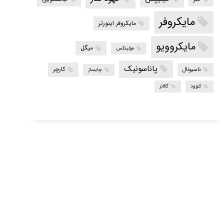
مایکروفر
مایکروفر اینورتر
مایکروویو
میگل
مولینکس
پاناسونیک
کارچر
ناسیونال
چایساز
کنوود
گالانز