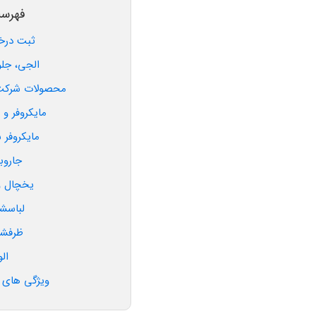
خالی
فهرس
رها
ثبت درخ
شود.
الجی، جلو
محصولات شرکت 
مایکروفر و 
مایکروفر 
جاروب
یخچال و
لباسش
ظرفشو
الو
ویژگی های س