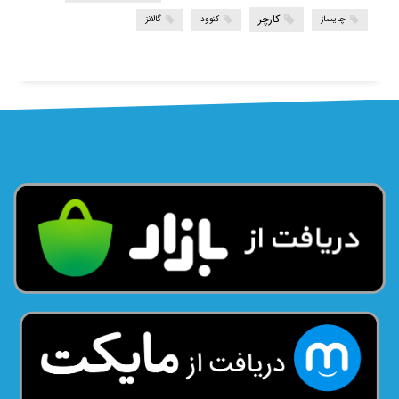
کارچر
چایساز
کنوود
گالانز