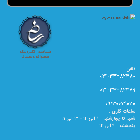
تلفن
:
031-34382380
031-34382379
09130079030
ساعات
کاری
:
شنبه تا چهارشنبه 9 الی 14 - 17 الی 21
پنجشنبه 9 الی 14