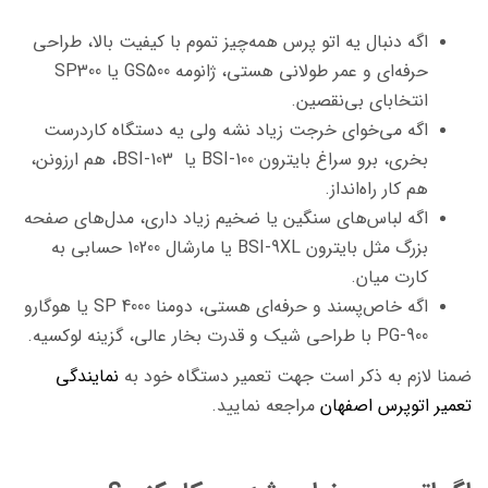
اگه دنبال یه اتو پرس همه‌چیز تموم با کیفیت بالا، طراحی
حرفه‌ای و عمر طولانی هستی، ژانومه GS500 یا SP300
انتخابای بی‌نقصین.
اگه می‌خوای خرجت زیاد نشه ولی یه دستگاه کاردرست
بخری، برو سراغ بایترون BSI-100 یا BSI-103، هم ارزونن،
هم کار راه‌انداز.
اگه لباس‌های سنگین یا ضخیم زیاد داری، مدل‌های صفحه
بزرگ مثل بایترون BSI-9XL یا مارشال 10200 حسابی به
کارت میان.
اگه خاص‌پسند و حرفه‌ای هستی، دومنا SP 4000 یا هوگارو
PG-900 با طراحی شیک و قدرت بخار عالی، گزینه لوکسیه.
ضمنا لازم به ذکر است جهت تعمیر دستگاه خود به
نمایندگی
تعمیر اتوپرس اصفهان
مراجعه نمایید.