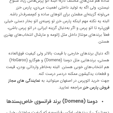
ساده هم مدل‌های مختلف داره؛ البته اتو پرس‌هاش زیاد متنوع
نیستن، ولی اگه به تولید داخلی اهمیت می‌دی، پارس خزر
می‌تونه گزینه‌ای مطمئن برای اتوهای ساده و کم‌مصرف‌تر باشه.
البته یه نکته مهم اینکه پارس خزر تو زمینه‌ی اتو بخار دستی خیلی
قوی‌تره تا اتو پرس و اگر به‌دنبال گزینه ایرانی در اتو پرس باشی،
فعلاً برندهای مونتاژ داخل مثل ژانومه و مارشال انتخاب‌های بهتری
هستن.
اگه دنبال برندهای خارجی با قیمت بالاتر ولی کیفیت فوق‌العاده
هستی، برندهایی مثل دومنا (Domena)
و
هوگارو (HoGaroo)
هم انتخاب‌های خوبی هستن. البته به‌خاطر وارداتی بودن، قیمت
و قطعات یدکیشون ممکنه دردسر درست کنه.
جهت خرید اتوپرس در اصفهان میتوانید به
نمایندگی های مجاز
فروش پارس خزر
مراجعه نمایید.
دومنا (Domena) برند فرانسوی خاص‌پسندها
دومنا
یکی از برندهای لوکس فرانسویه که کیفیت ساختش خیلی