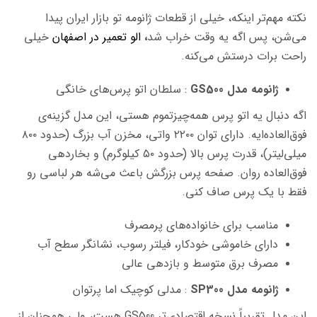
نکته مهم‌تر اینکه، خیلی از قطعات ژانومه تو بازار ایران پیدا
می‌شن، پس اگه یه وقت خراب شد
،
الو تعمیر در اصفهان
خیلی
راحت برات درستش می‌کنه.
ژانومه مدل GS500
: سلطان اتو پرس‌های خانگی
اگه دنبال یه اتو پرس همه‌چیزتموم هستی، این مدل گزینه‌ی
فوق‌العاده‌ایه. دارای توان ۲۲۰۰ واتی، مخزن آب بزرگ (حدود ۸۰۰
میلی‌لیتر)، قدرت پرس بالا (حدود ۵۰ کیلوگرم) و بخاردهی
فوق‌العاده روان. صفحه پرس بزرگش باعث می‌شه هر لباسی رو
فقط با یک پرس صاف کنی.
مناسب برای خانواده‌های پرمصرف
دارای خاموشی خودکار، فیلتر رسوب، نشانگر سطح آب
مصرف برق متوسط و بازدهی عالی
ژانومه مدل SP300
: مدلی کوچیک اما پرتوان
این مدل تقریباً نسخه اقتصادی‌تر GS500 هست، ولی همچنان از