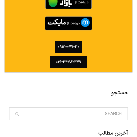
09130079030
031-34382379
جستجو
آخرین مطالب