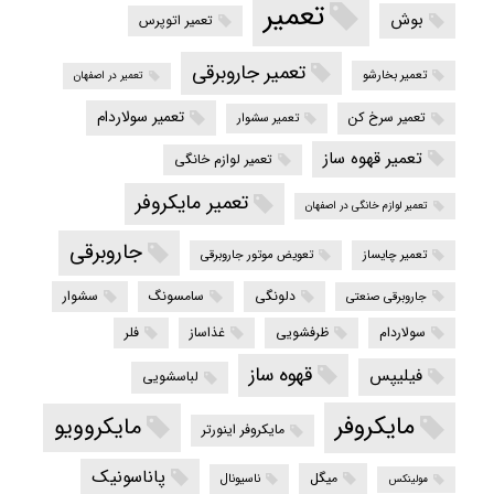
تعمیر
بوش
تعمیر اتوپرس
تعمیر جاروبرقی
تعمیر بخارشو
تعمیر در اصفهان
تعمیر سولاردام
تعمیر سرخ کن
تعمیر سشوار
تعمیر قهوه ساز
تعمیر لوازم خانگی
تعمیر مایکروفر
تعمیر لوازم خانگی در اصفهان
جاروبرقی
تعمیر چایساز
تعویض موتور جاروبرقی
دلونگی
سامسونگ
سشوار
جاروبرقی صنعتی
سولاردام
ظرفشویی
غذاساز
فلر
قهوه ساز
فیلیپس
لباسشویی
مایکروفر
مایکروویو
مایکروفر اینورتر
پاناسونیک
میگل
ناسیونال
مولینکس