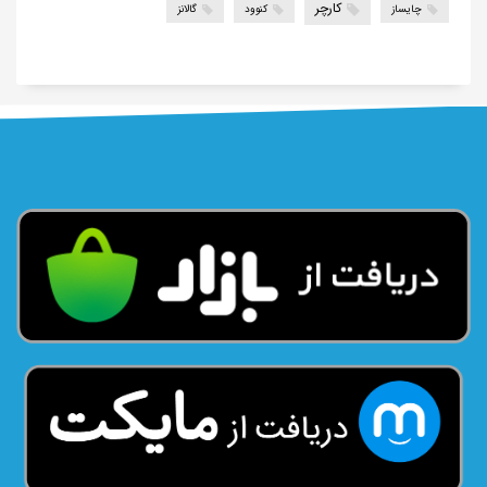
کارچر
چایساز
کنوود
گالانز