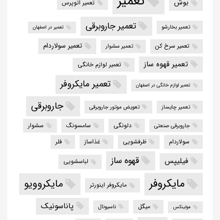
تعمیر
بوش
تعمیر اتوپرس
تعمیر جاروبرقی
تعمیر بخارشو
تعمیر در اصفهان
تعمیر سولاردام
تعمیر سرخ کن
تعمیر سشوار
تعمیر قهوه ساز
تعمیر لوازم خانگی
تعمیر مایکروفر
تعمیر لوازم خانگی در اصفهان
جاروبرقی
تعمیر چایساز
تعویض موتور جاروبرقی
دلونگی
سامسونگ
سشوار
جاروبرقی صنعتی
سولاردام
ظرفشویی
غذاساز
فلر
قهوه ساز
فیلیپس
لباسشویی
مایکروفر
مایکروویو
مایکروفر اینورتر
پاناسونیک
میگل
ناسیونال
مولینکس