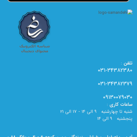
تلفن
:
031-34382380
031-34382379
09130079030
ساعات
کاری
:
شنبه تا چهارشنبه 9 الی 14 - 17 الی 21
پنجشنبه 9 الی 14