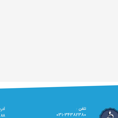
تلفن
:
031-34382380
88 - تعمیرگاه تخصصی لوازم خانگی الو تعمیر