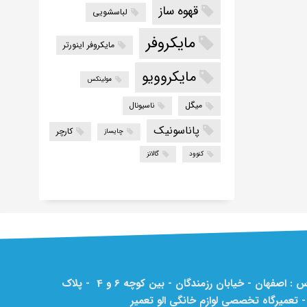
قهوه ساز
لباسشویی
مایکروفر
مایکروفر اینورتر
مایکروویو
مولینکس
میگل
ناسیونال
پاناسونیک
کارچر
چایساز
کنوود
گالانز
آدرس : اصفهان - خیابان رزمندگان - بین کوچه 6 و 4 - پلاک