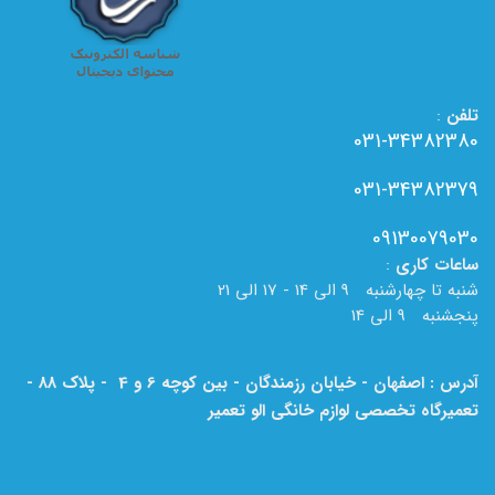
تلفن
:
031-34382380
031-34382379
09130079030
ساعات
کاری
:
شنبه تا چهارشنبه 9 الی 14 - 17 الی 21
پنجشنبه 9 الی 14
آدرس : اصفهان - خیابان رزمندگان - بین کوچه 6 و 4 - پلاک 88 -
تعمیرگاه تخصصی لوازم خانگی الو تعمیر
لطفا به نام الو تعمیر بر روی تابلو دقت فرمایید.