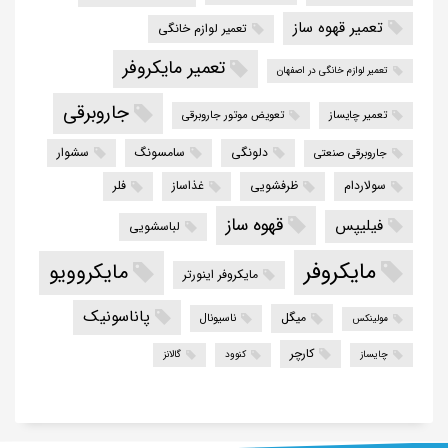
تعمیر قهوه ساز
تعمیر لوازم خانگی
تعمیر مایکروفر
تعمیر لوازم خانگی در اصفهان
جاروبرقی
تعمیر چایساز
تعویض موتور جاروبرقی
دلونگی
سامسونگ
سشوار
جاروبرقی صنعتی
سولاردام
ظرفشویی
غذاساز
فلر
قهوه ساز
فیلیپس
لباسشویی
مایکروفر
مایکروویو
مایکروفر اینورتر
پاناسونیک
میگل
ناسیونال
مولینکس
کارچر
چایساز
کنوود
گالانز